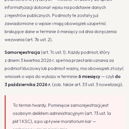
informatyzacji dokonał wpisu na podstawie danych
z rejestrów publicznych. Podmioty te zostały już
zawiadomione o wpisie i mają obowiązek uzupełnić
brakujące dane w terminie 6 miesięcy od dnia doręczenia
wezwania (art. 7b ust. 2).
Samorejestracja
(art. 7c ust. 1). Każdy podmiot, który
z dniem 3 kwietnia 2026 r. spełnia przesłanki uznania za
podmiot kluczowy lub podmiot ważny, ma obowiązek złożyć
wniosek o wpis do wykazu w terminie
6 miesięcy
— czyli
do
3 października 2026 r.
(zob. także art. 33 ust. 3 nowelizacji).
To termin twardy. Pominięcie samorejestracji jest
osobnym deliktem administracyjnym (art. 73 ust. 1a
pkt 1 KSC), a po upływie moratorium kar —