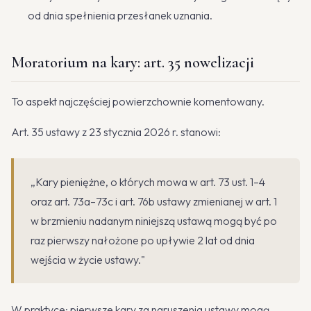
od dnia spełnienia przesłanek uznania.
Moratorium na kary: art. 35 nowelizacji
To aspekt najczęściej powierzchownie komentowany.
Art. 35 ustawy z 23 stycznia 2026 r. stanowi:
„Kary pieniężne, o których mowa w art. 73 ust. 1–4
oraz art. 73a–73c i art. 76b ustawy zmienianej w art. 1
w brzmieniu nadanym niniejszą ustawą mogą być po
raz pierwszy nałożone po upływie 2 lat od dnia
wejścia w życie ustawy."
W praktyce: pierwsze kary za naruszenia ustawy mogą