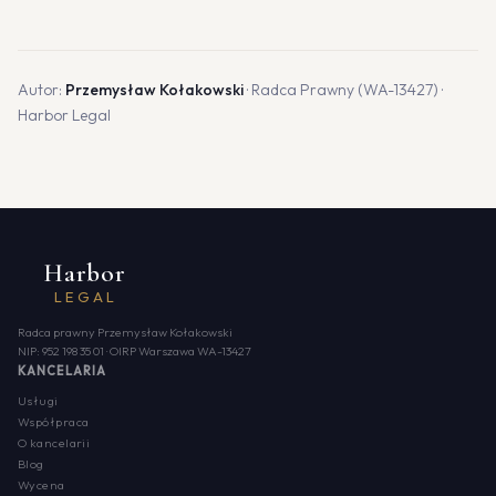
Autor:
Przemysław Kołakowski
· Radca Prawny (WA-13427) ·
Harbor Legal
Harbor
LEGAL
Radca prawny Przemysław Kołakowski
NIP: 952 198 35 01 · OIRP Warszawa WA-13427
KANCELARIA
Usługi
Współpraca
O kancelarii
Blog
Wycena