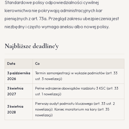
Standardowe polisy odpowiedzialności cywilnej
kierownictwa nie pokrywają administracyjnych kar
pieniężnych z art. 73a. Przegląd zakresu ubezpieczenia jest
niezbędny i często wymaga aneksu albo nowej polisy.
Najbliższe deadline'y
Data
Co
3 października
Termin samorejestracji w wykazie podmiotów (art. 33
2026
ust. 3 nowelizacji)
3 kwietnia
Pełne wdrożenie obowiązków rozdziału 3 KSC (art. 33
2027
ust. 1 nowelizacji)
Pierwszy audyt podmiotu kluczowego (art. 33 ust. 2
3 kwietnia
nowelizacji). Koniec moratorium na kary (art. 35
2028
nowelizacji)