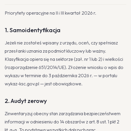
Priorytety operacyjne na II i III kwartał 2026 r.
1. Samoidentyfikacja
Jeżeli nie zostałeś wpisany z urzędu, oceń, czy spełniasz
przesłanki uznania za podmiot kluczowy lub ważny.
Klasyfikacja opiera się na sektorze (zał. nr 1 lub 2) i wielkości
(rozporządzenie 651/2014/UE). Złożenie wniosku o wpis do
wykazu w terminie do 3 października 2026 r. — w portalu
wykaz-ksc.gov.pl — jest obowiązkowe.
2. Audyt zerowy
Zinwentaryzuj obecny stan zarządzania bezpieczeństwem
informacji w odniesieniu do 14 obszarów z art. 8 ust. 1 pkt 2
lit. a–n. To podstawa wszystkich dalszych prac.