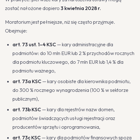
zostać nałożone dopiero
3 kwietnia 2028 r.
Moratorium jest pełniejsze, niż się często przyjmuje.
Obejmuje:
art. 73 ust. 1–4 KSC
— kary administracyjne dla
podmiotów: do 10 mln EUR lub 2 % przychodów rocznych
dla podmiotu kluczowego, do 7 mln EUR lub 1,4 % dla
podmiotu ważnego,
art. 73a KSC
— kary osobiste dla kierownika podmiotu,
do 300 % rocznego wynagrodzenia (100 % w sektorze
publicznym),
art. 73b KSC
— kary dla rejestrów nazw domen,
podmiotów świadczących usługi rejestracji oraz
producentów sprzętu i oprogramowania,
art. 73c KSC
— kary dla podmiotów finansowych spoza