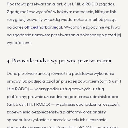
Podstawa przetwarzania: art. 6 ust. 1 lit. a RODO (zgoda).
Zgodę możesz wycofać w każdym momencie, klikając link
rezygnacji zawarty w każdej wiadomości e-mail lub pisząc
na adres
office@harbor.legal
. Wycofanie zgody nie wpływa
na zgodność z prawem przetwarzania dokonanego przed jej
wycofaniem.
4. Pozostałe podstawy prawne przetwarzania
Dane przetwarzane są również na podstawie: wykonania
umowy lub podjęcia działań przed jej zawarciem (art. 6 ust. 1
lit. b RODO) — w przypadku usług prawnych i usług
platformy; prawnie uzasadnionego interesu administratora
(art. 6 ust. 1 lit. f RODO) — w zakresie dochodzenia roszczeń,
zapewnienia bezpieczeństwa platformy oraz analizy
sposobu korzystania z narzędzi w celu ich ulepszania;
obowiązku prawnego (art. 6 ust. 1 lit. c RODO) — w zakresie