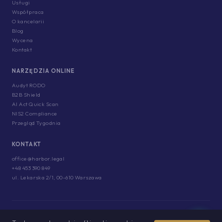
Usługi
Współpraca
O kancelarii
Blog
Wycena
Kontakt
NARZĘDZIA ONLINE
Audyt RODO
B2B Shield
AI Act Quick Scan
NIS2 Compliance
Przegląd Tygodnia
KONTAKT
office@harbor.legal
+48 453 390 849
ul. Lekarska 2/1, 00-610 Warszawa
© 2026 HARBOR LEGAL. WSZELKIE PRAWA ZASTRZEŻONE.