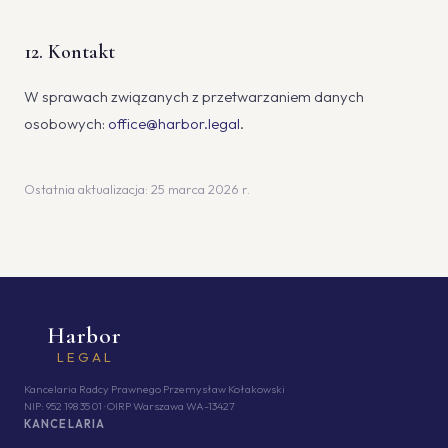
12. Kontakt
W sprawach związanych z przetwarzaniem danych
osobowych:
office@harbor.legal
.
Ostatnia aktualizacja: 25 marca 2026 r.
Harbor
LEGAL
Kancelaria Radcy Prawnego Przemysław Kołakowski
NIP: 952 198 35 01 · OIRP Warszawa WA-13427
KANCELARIA