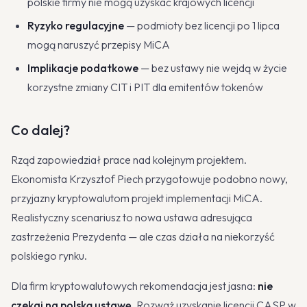
polskie firmy nie mogą uzyskać krajowych licencji
Ryzyko regulacyjne
— podmioty bez licencji po 1 lipca
mogą naruszyć przepisy MiCA
Implikacje podatkowe
— bez ustawy nie wejdą w życie
korzystne zmiany CIT i PIT dla emitentów tokenów
Co dalej?
Rząd zapowiedział prace nad kolejnym projektem.
Ekonomista Krzysztof Piech przygotowuje podobno nowy,
przyjazny kryptowalutom projekt implementacji MiCA.
Realistyczny scenariusz to nowa ustawa adresująca
zastrzeżenia Prezydenta — ale czas działa na niekorzyść
polskiego rynku.
Dla firm kryptowalutowych rekomendacja jest jasna:
nie
czekaj na polską ustawę
. Rozważ uzyskanie licencji CASP w