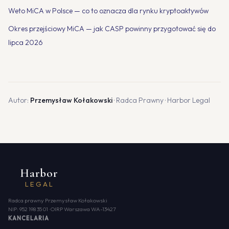
Weto MiCA w Polsce — co to oznacza dla rynku kryptoaktywów
Okres przejściowy MiCA — jak CASP powinny przygotować się do
lipca 2026
Autor:
Przemysław Kołakowski
· Radca Prawny · Harbor Legal
Harbor
LEGAL
Radca prawny Przemysław Kołakowski
NIP: 952 198 35 01 · OIRP Warszawa WA-13427
KANCELARIA