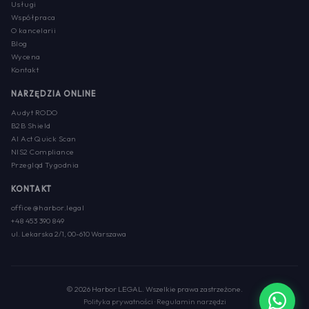
Usługi
Współpraca
O kancelarii
Blog
Wycena
Kontakt
NARZĘDZIA ONLINE
Audyt RODO
B2B Shield
AI Act Quick Scan
NIS2 Compliance
Przegląd Tygodnia
KONTAKT
office@harbor.legal
+48 453 390 849
ul. Lekarska 2/1, 00-610 Warszawa
© 2026 Harbor LEGAL. Wszelkie prawa zastrzeżone.
Polityka prywatności
·
Regulamin narzędzi