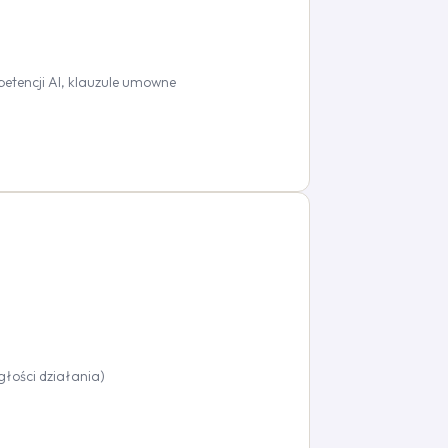
petencji AI, klauzule umowne
głości działania)