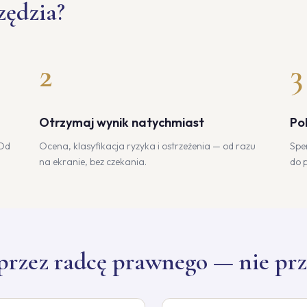
zędzia?
2
3
Otrzymaj wynik natychmiast
Po
 Od
Ocena, klasyfikacja ryzyka i ostrzeżenia — od razu
Spe
na ekranie, bez czekania.
do 
przez radcę prawnego — nie prz