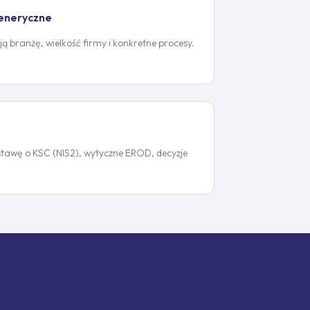
generyczne
 branżę, wielkość firmy i konkretne procesy.
tawę o KSC (NIS2), wytyczne EROD, decyzje