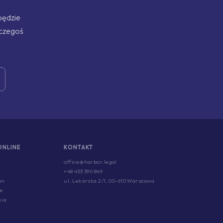
będzie
 czegoś
ONLINE
KONTAKT
office@harbor.legal
+48 453 390 849
an
ul. Lekarska 2/1, 00-610 Warszawa
ce
nia