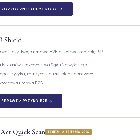
ROZPOCZNIJ AUDYT RODO →
B Shield
awdź, czy Twoja umowa B2B przetrwa kontrolę PIP.
4 kryteriów z orzecznictwa Sądu Najwyższego
aport ryzyka, matryca klauzul, plan naprawczy
zorcowa umowa B2B
SPRAWDŹ RYZYKO B2B →
 Act Quick Scan
TERMIN: 2 SIERPNIA 2026