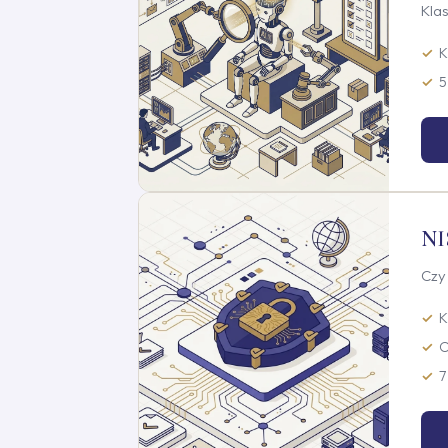
Klas
K
5
NI
Czy
K
O
7