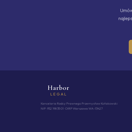
Umów 
najlep
Harbor
LEGAL
Kancelaria Radcy Prawnego Przemysław Kołakowski
NIP: 952 198 35 01 · OIRP Warszawa WA-13427