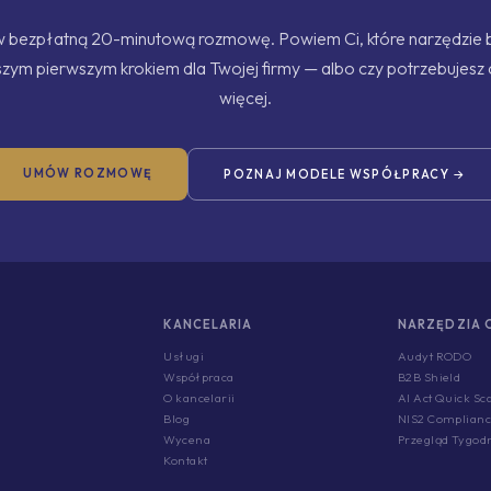
bezpłatną 20-minutową rozmowę. Powiem Ci, które narzędzie 
szym pierwszym krokiem dla Twojej firmy — albo czy potrzebujesz
więcej.
UMÓW ROZMOWĘ
POZNAJ MODELE WSPÓŁPRACY →
KANCELARIA
NARZĘDZIA 
Usługi
Audyt RODO
Współpraca
B2B Shield
O kancelarii
AI Act Quick Sc
Blog
NIS2 Complian
Wycena
Przegląd Tygod
Kontakt