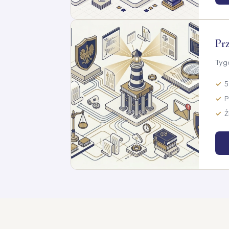
Pr
Tyg
5
P
Ź