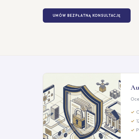
UMÓW BEZPŁATNĄ KONSULTACJĘ
Au
Oce
O
1
P