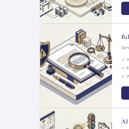
B2
Spr
1
R
W
AI