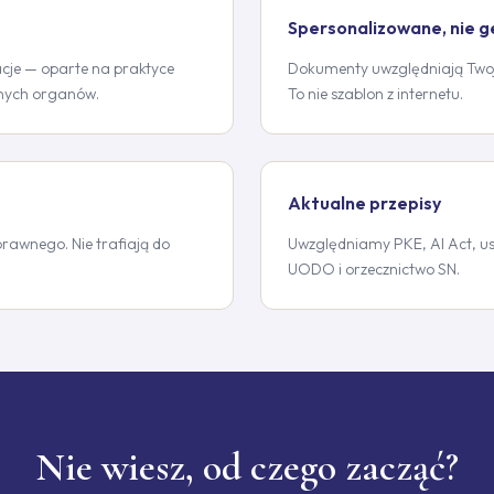
Spersonalizowane, nie 
cje — oparte na praktyce
Dokumenty uwzględniają Twoją
znych organów.
To nie szablon z internetu.
Aktualne przepisy
awnego. Nie trafiają do
Uwzględniamy PKE, AI Act, us
UODO i orzecznictwo SN.
Nie wiesz, od czego zacząć?