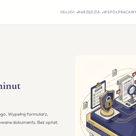
USŁUGI
NARZĘDZIA
WSPÓŁPRACA
W
▾
▾
minut
go. Wypełnij formularz,
owane dokumenty. Bez opłat,