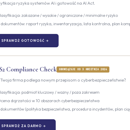
yfikacja ryzyka systemów AI i gotowość na AI Act.
lasyfikacja: zakazane / wysokie / ograniczone / minimalne ryzyko
 dokumentów: raport ryzyka, inwentaryzacja, lista kontrolna, plan kom
SPRAWDŹ GOTOWOŚĆ →
S2 Compliance Check
OBOWIĄZUJE OD 3 KWIETNIA 2026
 Twoja firma podlega nowym przepisom o cyberbezpieczeństwie?
lasyfikacja: podmiot kluczowy / ważny / poza zakresem
cena dojrzałości w 10 obszarach cyberbezpieczeństwa
 dokumentów (polityka bezpieczeństwa, procedura incydentów, plan cią
SPRAWDŹ ZA DARMO →