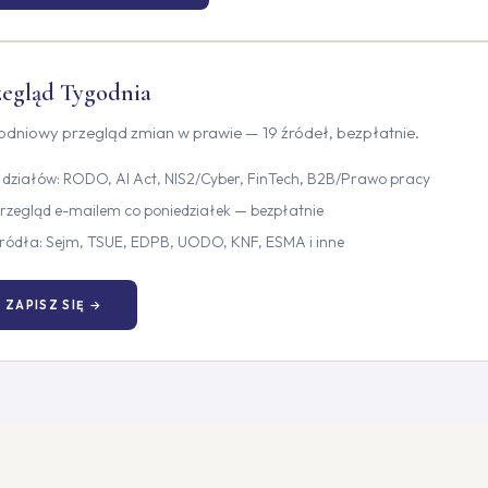
zegląd Tygodnia
odniowy przegląd zmian w prawie — 19 źródeł, bezpłatnie.
 działów: RODO, AI Act, NIS2/Cyber, FinTech, B2B/Prawo pracy
rzegląd e-mailem co poniedziałek — bezpłatnie
ródła: Sejm, TSUE, EDPB, UODO, KNF, ESMA i inne
ZAPISZ SIĘ →