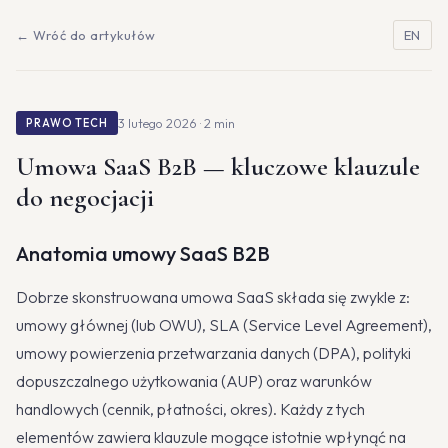
← Wróć do artykułów
EN
3 lutego 2026 · 2 min
PRAWO TECH
Umowa SaaS B2B — kluczowe klauzule
do negocjacji
Anatomia umowy SaaS B2B
Dobrze skonstruowana umowa SaaS składa się zwykle z:
umowy głównej (lub OWU), SLA (Service Level Agreement),
umowy powierzenia przetwarzania danych (DPA), polityki
dopuszczalnego użytkowania (AUP) oraz warunków
handlowych (cennik, płatności, okres). Każdy z tych
elementów zawiera klauzule mogące istotnie wpłynąć na