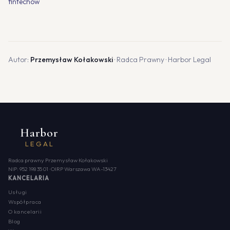
fintechów
Autor:
Przemysław Kołakowski
· Radca Prawny · Harbor Legal
Harbor
LEGAL
Radca prawny Przemysław Kołakowski
NIP: 952 198 35 01 · OIRP Warszawa WA-13427
KANCELARIA
Usługi
Współpraca
O kancelarii
Blog