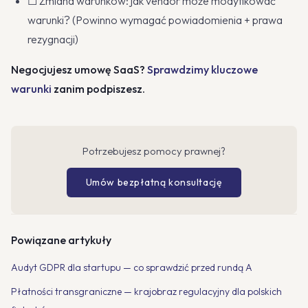
☐ Zmiana warunków: jak vendor może modyfikować
warunki? (Powinno wymagać powiadomienia + prawa
rezygnacji)
Negocjujesz umowę SaaS?
Sprawdzimy kluczowe
warunki
zanim podpiszesz.
Potrzebujesz pomocy prawnej?
Umów bezpłatną konsultację
Powiązane artykuły
Audyt GDPR dla startupu — co sprawdzić przed rundą A
Płatności transgraniczne — krajobraz regulacyjny dla polskich