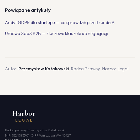
Powiązane artykuły
Audyt GDPR dla startupu — co sprawdzić przed rundą A
Umowa SaaS B2B — kluczowe klauzule do negocjacji
Autor:
Przemysław Kołakowski
· Radca Prawny · Harbor Legal
Harbor
LEGAL
Radca prawny Przemysław Kołakowski
NIP: 952 198 35 01 · OIRP Warszawa WA-13427