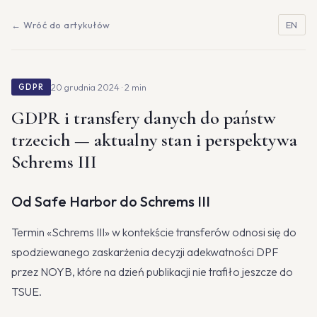
← Wróć do artykułów
EN
20 grudnia 2024 · 2 min
GDPR
GDPR i transfery danych do państw
trzecich — aktualny stan i perspektywa
Schrems III
Od Safe Harbor do Schrems III
Termin «Schrems III» w kontekście transferów odnosi się do
spodziewanego zaskarżenia decyzji adekwatności DPF
przez NOYB, które na dzień publikacji nie trafiło jeszcze do
TSUE.