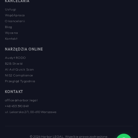
KANCELARIA
Usługi
Współpraca
O kancelarii
Blog
Wycena
Kontakt
NARZĘDZIA ONLINE
Audyt RODO
B2B Shield
AI Act Quick Scan
NIS2 Compliance
Przegląd Tygodnia
KONTAKT
office@harbor.legal
+48 453 390 849
ul. Lekarska 2/1, 00-610 Warszawa
© 2026 Harbor LEGAL. Wszelkie prawa zastrzeżone.