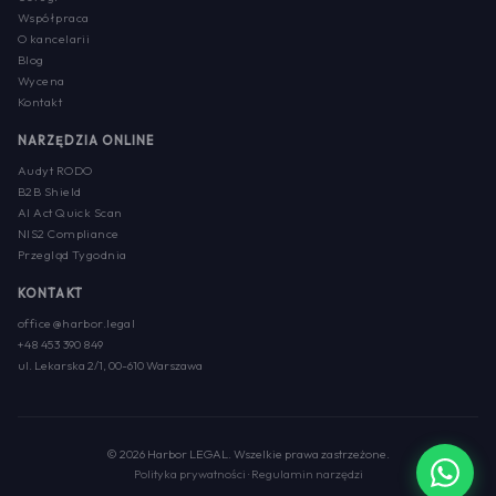
Współpraca
O kancelarii
Blog
Wycena
Kontakt
NARZĘDZIA ONLINE
Audyt RODO
B2B Shield
AI Act Quick Scan
NIS2 Compliance
Przegląd Tygodnia
KONTAKT
office@harbor.legal
+48 453 390 849
ul. Lekarska 2/1, 00-610 Warszawa
© 2026 Harbor LEGAL. Wszelkie prawa zastrzeżone.
Polityka prywatności
·
Regulamin narzędzi