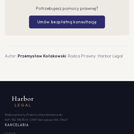
Potrzebujesz pomocy prawnej?
Umów bezpłatną konsultację
Autor:
Przemysław Kołakowski
· Radca Prawny · Harbor Legal
Harbor
LEGAL
Radca prawny Przemysław Kołakowski
NIP: 952 198 35 01 · OIRP Warszawa WA-13427
KANCELARIA
Usługi