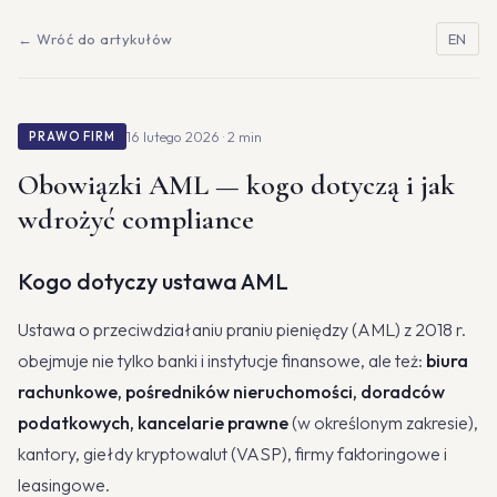
← Wróć do artykułów
EN
16 lutego 2026 · 2 min
PRAWO FIRM
Obowiązki AML — kogo dotyczą i jak
wdrożyć compliance
Kogo dotyczy ustawa AML
Ustawa o przeciwdziałaniu praniu pieniędzy (AML) z 2018 r.
obejmuje nie tylko banki i instytucje finansowe, ale też:
biura
rachunkowe, pośredników nieruchomości, doradców
podatkowych, kancelarie prawne
(w określonym zakresie),
kantory, giełdy kryptowalut (VASP), firmy faktoringowe i
leasingowe.