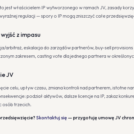
kto jest właścicielem IP wytworzonego w ramach JV, zasady korzys
wyraźnej regulacji — spory o IP mogą zniszczyć całe przedsięwzię
 wyjść z impasu
/arbitraż, eskalacja do zarządów partnerów, buy-sell provisions 
czonym zakresem, casting vote dla jednego partnera w określonyc
nie JV
ięcie celu, upływ czasu, zmiana kontroli nad partnerem, istotne n
sekwencje: podział aktywów, dalsze licencje na IP, zakaz konkuren
 osób trzecich.
przedsięwzięcie?
Skontaktuj się
— przygotuję umowę JV chroni