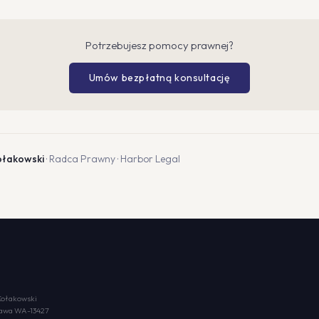
Potrzebujesz pomocy prawnej?
Umów bezpłatną konsultację
ołakowski
· Radca Prawny · Harbor Legal
Kołakowski
rszawa WA-13427