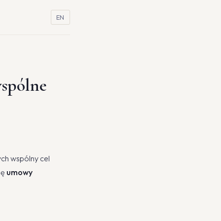
EN
wspólne
ych wspólny cel
mę
umowy