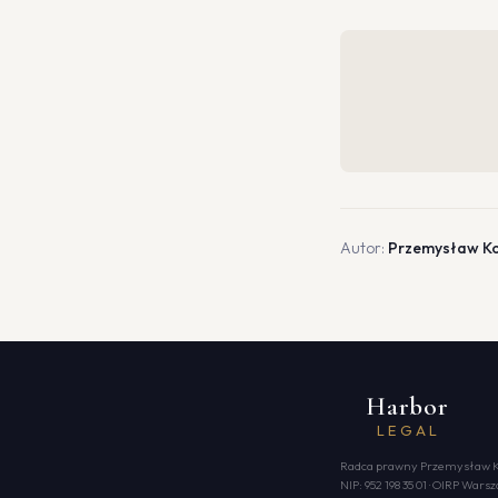
Autor:
Przemysław K
Harbor
LEGAL
Radca prawny Przemysław 
NIP: 952 198 35 01 · OIRP Wa