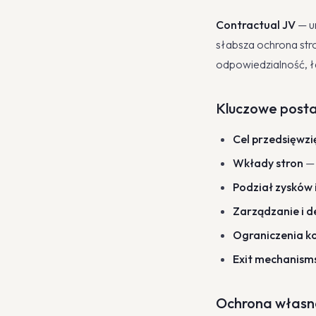
Contractual JV
— u
słabsza ochrona str
odpowiedzialność, ła
Kluczowe post
Cel przedsięwzi
Wkłady stron
— 
Podział zysków i
Zarządzanie i d
Ograniczenia ko
Exit mechanism
Ochrona własno