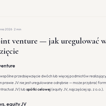
znia 2026 · 2 min
nt venture — jak uregulować 
zięcie
 venture
o wspólne przedsięwzięcie dwóch lub więcej podmiotów realizując
m prawie JV nie jest uregulowane odrębnie — może przybrać for
tractual JV) lub
spółki celowej
(equity JV, najczęściej sp. z o.o.).
vs. equity JV