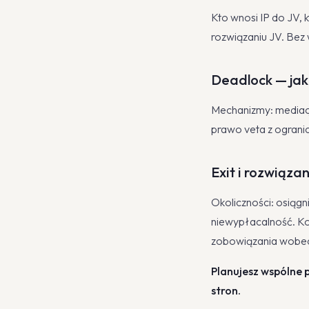
Kto wnosi IP do JV, 
rozwiązaniu JV. Bez 
Deadlock — jak
Mechanizmy: mediacja
prawo veta z ograni
Exit i rozwiąza
Okoliczności: osiągn
niewypłacalność. Kon
zobowiązania wobec
Planujesz wspólne 
stron.