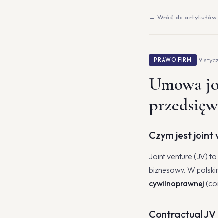
← Wróć do artykułów
19 styc
PRAWO FIRM
Umowa joi
przedsięw
Czym jest joint
Joint venture (JV) t
biznesowy. W polski
cywilnoprawnej
(con
Contractual JV 