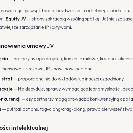
mowa reguluje współpracę bez tworzenia odrębnego podmiotu. E
on.
Equity JV
— strony zakładają wspólną spółkę. Jaśniejsze zasa
twiejsze zarządzanie IP i aktywami.
anowienia umowy JV
ęcia
— precyzyjny opis projektu, kamienie milowe, kryteria sukcesu
finansowe, rzeczowe, IP, know-how, personel
 strat
— proporcjonalnie do wkładów lub inaczej uzgodniony
ecyzje
— kto decyduje, sprawy wymagające jednomyślności, deadl
nkurencji
— czy partnerzy mogą prowadzić konkurencyjną działa
s
— put/call options, tag-along/drag-along, prawo pierwszeństwa
ści intelektualnej