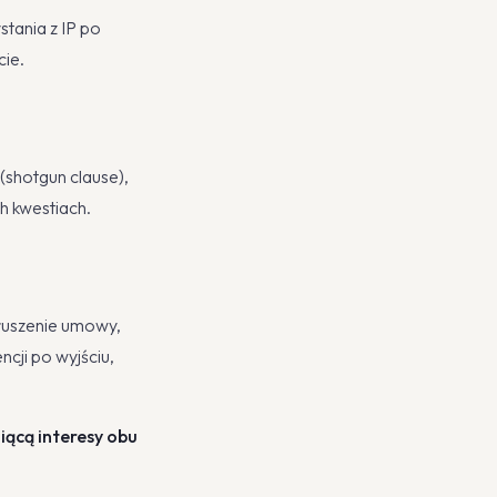
tania z IP po
cie.
(shotgun clause),
h kwestiach.
aruszenie umowy,
cji po wyjściu,
ącą interesy obu