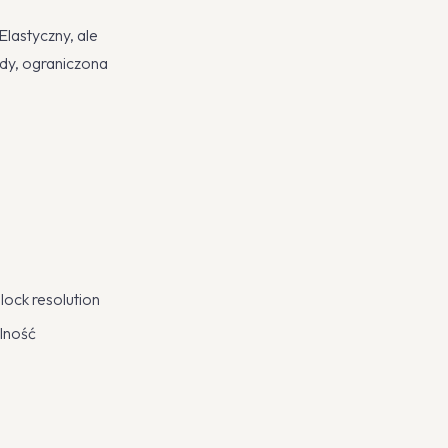
lastyczny, ale
dy, ograniczona
ock resolution
lność