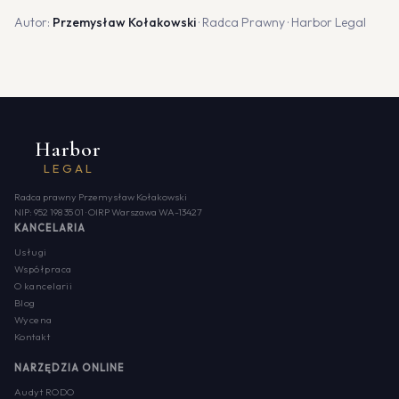
Autor:
Przemysław Kołakowski
· Radca Prawny · Harbor Legal
Harbor
LEGAL
Radca prawny Przemysław Kołakowski
NIP: 952 198 35 01 · OIRP Warszawa WA-13427
KANCELARIA
Usługi
Współpraca
O kancelarii
Blog
Wycena
Kontakt
NARZĘDZIA ONLINE
Audyt RODO